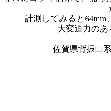
計測してみると64m
大変迫力のあ
佐賀県背振山系