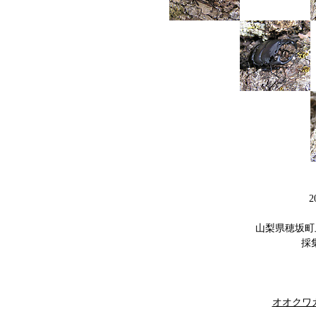
2
山梨県穂坂町
採
オオクワガタ